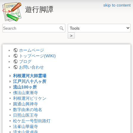
skip to content
遊行脚譚
>
ホームページ
トップページ(WIKI)
ブログ
お問い合わせ
利根運河大師霊場
江戸川八十八ヶ所
流山100ヶ所
佛法山東漸寺
利根運河ビリケン
圓通山興禅寺
数字由来の地名
日照山医王寺
松ケ丘一号型街路灯
法峯山華厳寺
流水山覚貞寺