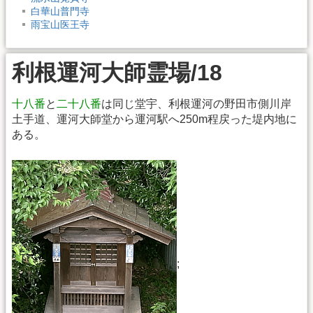
白華山普門寺
雨宝山医王寺
利根運河大師霊場/18
十八番
と
二十八番
は同じ堂宇、利根運河の野田市側川岸
土手道、運河大師堂から運河駅へ250m程戻った堤内地に
ある。
;